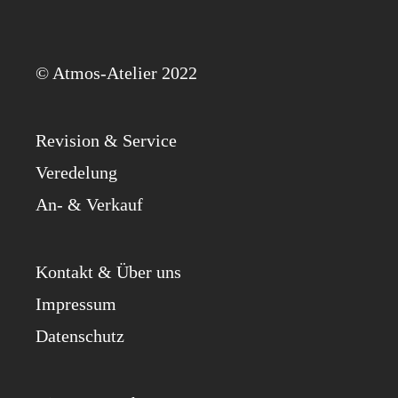
© Atmos-Ate­lier 2022
Revi­si­on & Service
Ver­ede­lung
An- & Verkauf
Kon­takt & Über uns
Impres­sum
Daten­schutz