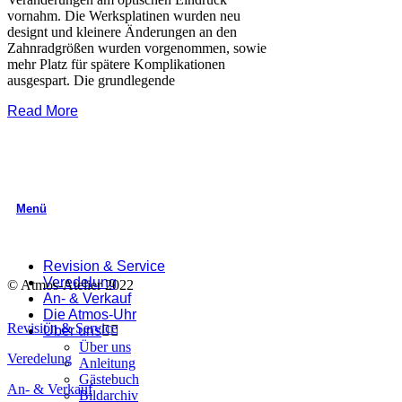
vornahm. Die Werksplatinen wurden neu
designt und kleinere Änderungen an den
Zahnradgrößen wurden vorgenommen, sowie
mehr Platz für spätere Komplikationen
ausgespart. Die grundlegende
Read More
Menü
Revi­si­on & Service
Ver­ede­lung
© Atmos-Ate­lier 2022
An- & Verkauf
Die Atmos-Uhr
Revi­si­on & Service
Über uns
Über uns
Ver­ede­lung
Anlei­tung
Gäs­te­buch
An- & Verkauf
Bild­ar­chiv