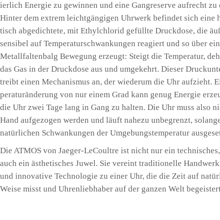
ier­lich Ener­gie zu gewin­nen und eine Gang­re­ser­ve auf­recht zu
Hin­ter dem extrem leicht­gän­gi­gen Uhr­werk befin­det sich eine 
tisch abge­dich­te­te, mit Ethyl­chlo­rid gefüll­te Druck­do­se, die äu
sen­si­bel auf Tem­pe­ra­tur­schwan­kun­gen reagiert und so über ei
Metall­fal­ten­balg Bewe­gung erzeugt: Steigt die Tem­pe­ra­tur, de
das Gas in der Druck­do­se aus und umge­kehrt. Die­ser Druck­un­t
treibt einen Mecha­nis­mus an, der wie­der­um die Uhr auf­zieht. 
pe­ra­tur­än­de­rung von nur einem Grad kann genug Ener­gie erze
die Uhr zwei Tage lang in Gang zu hal­ten. Die Uhr muss also n
Hand auf­ge­zo­gen wer­den und läuft nahe­zu unbe­grenzt, solan­g
natür­li­chen Schwan­kun­gen der Umge­bungs­tem­pe­ra­tur aus­ge­set
Die ATMOS von Jae­ger-LeCoult­re ist nicht nur ein tech­ni­sches,
auch ein ästhe­ti­sches Juwel. Sie ver­eint tra­di­tio­nel­le Hand­wer
und inno­va­ti­ve Tech­no­lo­gie zu einer Uhr, die die Zeit auf natür­
Wei­se misst und Uhren­lieb­ha­ber auf der gan­zen Welt begeistert