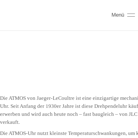
Menü
Die ATMOS von Jae­ger-LeCoult­re ist eine ein­zig­ar­ti­ge mecha­n
Uhr. Seit Anfang der 1930er Jah­re ist die­se Dreh­pen­del­uhr käuf
erwer­ben und wird auch heu­te noch – fast bau­gleich – von JLC
verkauft.
Die ATMOS-Uhr nutzt kleins­te Tem­pe­ra­tur­schwan­kun­gen, um ko