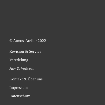
© Atmos-Ate­lier 2022
Revi­si­on & Service
Ver­ede­lung
An- & Verkauf
Kon­takt & Über uns
Impres­sum
Daten­schutz