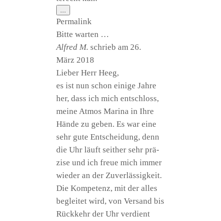
Diese
...
Metabox
Per­ma­link
ein-/ausblenden.
Bit­te warten …
Alfred M.
schrieb am
26.
März 2018
Lie­ber Herr Heeg,
es ist nun schon eini­ge Jah­re
her, dass ich mich ent­schloss,
mei­ne Atmos Mari­na in Ihre
Hän­de zu geben. Es war eine
sehr gute Ent­schei­dung, denn
die Uhr läuft seit­her sehr prä­
zi­se und ich freue mich immer
wie­der an der Zuver­läs­sig­keit.
Die Kom­pe­tenz, mit der alles
beglei­tet wird, von Ver­sand bis
Rück­kehr der Uhr ver­dient