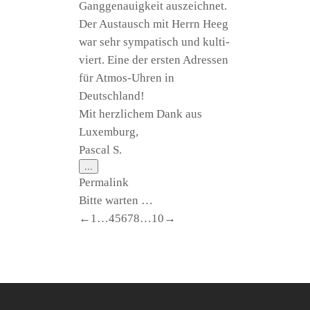
Gang­ge­nau­ig­keit aus­zeich­net.
Der Aus­tausch mit Herrn Heeg
war sehr sym­pa­tisch und kul­ti­
viert. Eine der ers­ten Adres­sen
für Atmos-Uhren in
Deutschland!
Mit herz­li­chem Dank aus
Luxemburg,
Pas­cal S.
Diese
...
Metabox
Per­ma­link
ein-/ausblenden.
Bit­te warten …
Navi­
←
1
…
4
5
6
7
8
…
10
→
ga­
ti­
on
der
Gäs­