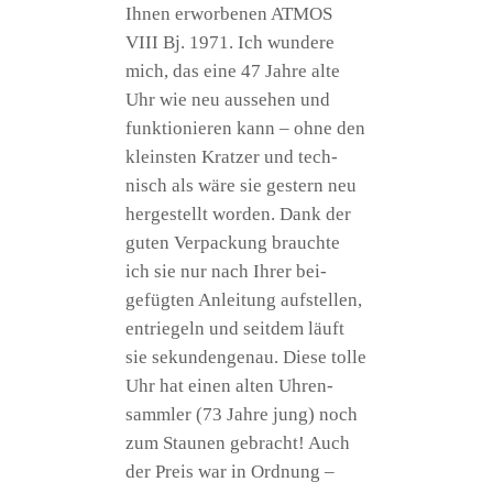
Ihnen erwor­be­nen ATMOS
VIII Bj. 1971. Ich wun­de­re
mich, das eine 47 Jah­re alte
Uhr wie neu aus­se­hen und
funk­tio­nie­ren kann – ohne den
kleins­ten Krat­zer und tech­
nisch als wäre sie ges­tern neu
her­ge­stellt wor­den. Dank der
guten Ver­pa­ckung brauch­te
ich sie nur nach Ihrer bei­
gefüg­ten Anlei­tung auf­stel­len,
ent­rie­geln und seit­dem läuft
sie sekun­den­ge­nau. Die­se tol­le
Uhr hat einen alten Uhren­
samm­ler (73 Jah­re jung) noch
zum Stau­nen gebracht! Auch
der Preis war in Ord­nung –