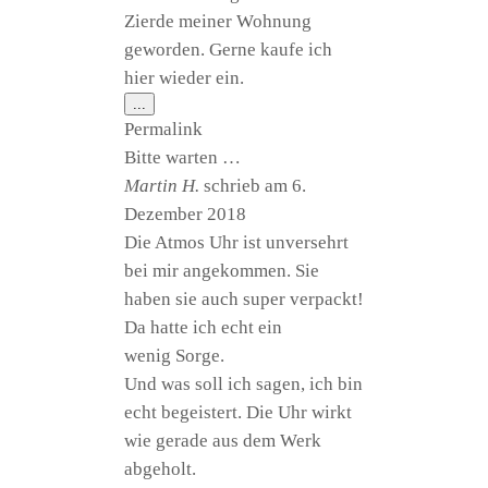
Zier­de mei­ner Woh­nung
gewor­den. Ger­ne kau­fe ich
hier wie­der ein.
Diese
...
Metabox
Per­ma­link
ein-/ausblenden.
Bit­te warten …
Mar­tin H.
schrieb am
6.
Dezem­ber 2018
Die Atmos Uhr ist unver­sehrt
bei mir ange­kom­men. Sie
haben sie auch super ver­packt!
Da hat­te ich echt ein
wenig Sorge.
Und was soll ich sagen, ich bin
echt begeis­tert. Die Uhr wirkt
wie gera­de aus dem Werk
abgeholt.