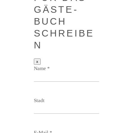
GÄS­TE­
BUCH
SCHREIBE
N
Dieses
x
Formular
Name
*
ausblenden
Stadt
E‑Mail
*