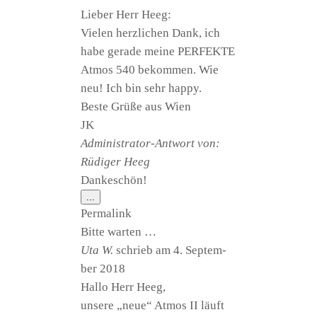
Lie­ber Herr Heeg:
Vie­len herz­li­chen Dank, ich
habe gera­de mei­ne PER­FEK­TE
Atmos 540 bekom­men. Wie
neu! Ich bin sehr happy.
Bes­te Grü­ße aus Wien
JK
Admi­nis­tra­tor-Ant­wort von:
Rüdi­ger Heeg
Dankeschön!
Diese
...
Metabox
Per­ma­link
ein-/ausblenden.
Bit­te warten …
Uta W.
schrieb am
4. Sep­tem­
ber 2018
Hal­lo Herr Heeg,
unse­re „neue“ Atmos II läuft