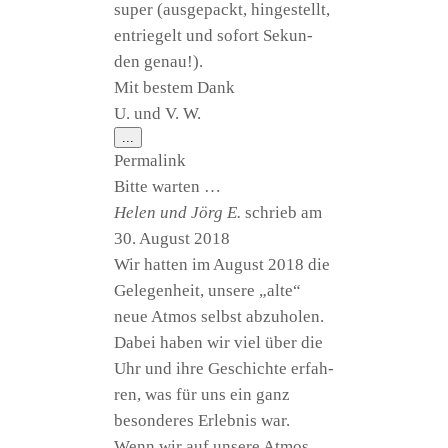
super (aus­ge­packt, hin­ge­stellt,
ent­rie­gelt und sofort Sekun­
den genau!).
Mit bes­tem Dank
U. und V. W.
Diese
...
Metabox
Per­ma­link
ein-/ausblenden.
Bit­te warten …
Helen und Jörg E.
schrieb am
30. August 2018
Wir hat­ten im August 2018 die
Gele­gen­heit, unse­re „alte“
neue Atmos selbst abzu­ho­len.
Dabei haben wir viel über die
Uhr und ihre Geschich­te erfah­
ren, was für uns ein ganz
beson­de­res Erleb­nis war.
Wenn wir auf unse­re Atmos