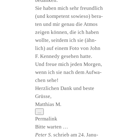
bedanken:
Sie haben mich sehr freund­lich
(und kom­pe­tent sowie­so) bera­
ten und mir genau die Atmos
zei­gen kön­nen, die ich haben
woll­te, seit­dem ich sie (ähn­
lich) auf einem Foto von John
F. Ken­ne­dy gese­hen hatte.
Und freue mich jeden Mor­gen,
wenn ich sie nach dem Auf­wa­
chen sehe!
Herz­li­chen Dank und bes­te
Grüsse,
Mat­thi­as M.
Diese
...
Metabox
Per­ma­link
ein-/ausblenden.
Bit­te warten …
Peter S.
schrieb am
24. Janu­