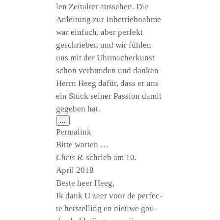
len Zeit­al­ter aus­se­hen. Die
Anlei­tung zur Inbe­trieb­nah­me
war ein­fach, aber per­fekt
geschrie­ben und wir füh­len
uns mit der Uhr­ma­cher­kunst
schon ver­bun­den und dan­ken
Herrn Heeg dafür, dass er uns
ein Stück sei­ner Pas­si­on damit
gege­ben hat.
Diese
...
Metabox
Per­ma­link
ein-/ausblenden.
Bit­te warten …
Chris R.
schrieb am
10.
April 2018
Bes­te heer Heeg,
Ik dank U zeer voor de per­fec­
te her­stel­ling en nieu­we gou­