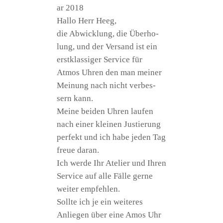
ar 2018
Hal­lo Herr Heeg,
die Abwick­lung, die Über­ho­
lung, und der Ver­sand ist ein
erst­klas­si­ger Ser­vice für
Atmos Uhren den man mei­ner
Mei­nung nach nicht ver­bes­
sern kann.
Mei­ne bei­den Uhren lau­fen
nach einer klei­nen Jus­tie­rung
per­fekt und ich habe jeden Tag
freue daran.
Ich wer­de Ihr Ate­lier und Ihren
Ser­vice auf alle Fäl­le ger­ne
wei­ter empfehlen.
Soll­te ich je ein wei­te­res
Anlie­gen über eine Amos Uhr