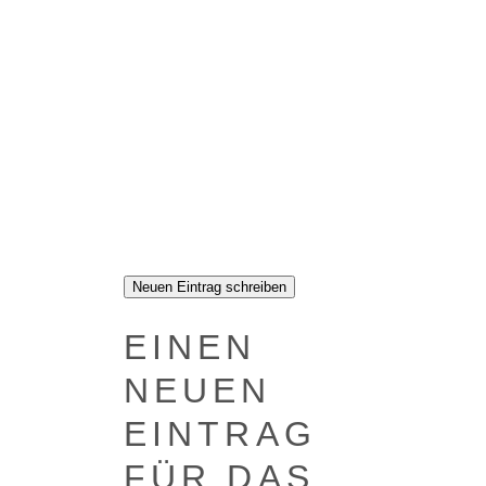
EINEN
NEU­EN
EIN­TRAG
FÜR DAS