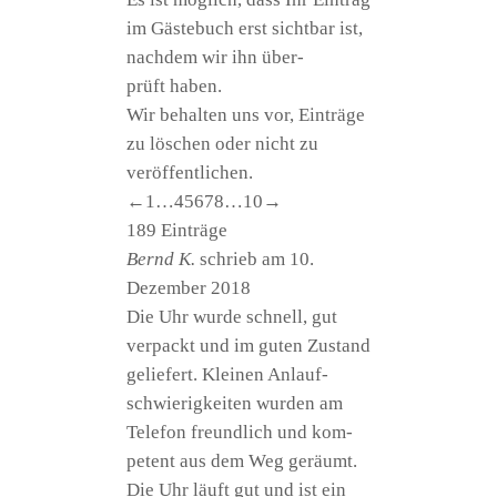
im Gäs­te­buch erst sicht­bar ist,
nach­dem wir ihn über­
prüft haben.
Wir behal­ten uns vor, Ein­trä­ge
zu löschen oder nicht zu
veröffentlichen.
Navi­
←
1
…
4
5
6
7
8
…
10
→
ga­
189 Ein­trä­ge
ti­
Bernd K.
schrieb am
10.
on
Dezem­ber 2018
der
Die Uhr wur­de schnell, gut
Gäs­
ver­packt und im guten Zustand
te­
gelie­fert. Klei­nen Anlauf­
buch­
schwie­rig­kei­ten wur­den am
lis­
Tele­fon freund­lich und kom­
te
pe­tent aus dem Weg geräumt.
Die Uhr läuft gut und ist ein