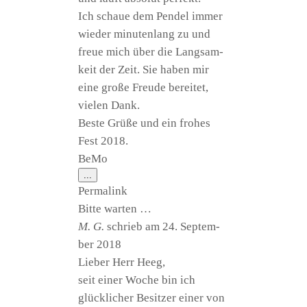
Ich schaue dem Pen­del immer
wie­der minu­ten­lang zu und
freue mich über die Lang­sam­
keit der Zeit. Sie haben mir
eine gro­ße Freu­de berei­tet,
vie­len Dank.
Bes­te Grü­ße und ein fro­hes
Fest 2018.
BeMo
Diese
...
Metabox
Per­ma­link
ein-/ausblenden.
Bit­te warten …
M. G.
schrieb am
24. Sep­tem­
ber 2018
Lie­ber Herr Heeg,
seit einer Woche bin ich
glück­li­cher Besit­zer einer von