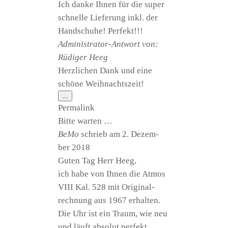
Ich dan­ke Ihnen für die super
schnel­le Lie­fe­rung inkl. der
Hand­schu­he! Perfekt!!!
Admi­nis­tra­tor-Ant­wort von:
Rüdi­ger Heeg
Herz­li­chen Dank und eine
schö­ne Weihnachtszeit!
Diese
...
Metabox
Per­ma­link
ein-/ausblenden.
Bit­te warten …
BeMo
schrieb am
2. Dezem­
ber 2018
Guten Tag Herr Heeg,
ich habe von Ihnen die Atmos
VIII Kal. 528 mit Ori­gi­nal­
rech­nung aus 1967 erhalten.
Die Uhr ist ein Traum, wie neu
und läuft abso­lut perfekt.