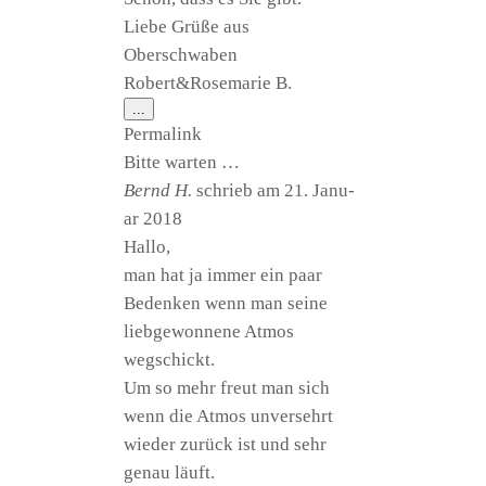
Lie­be Grü­ße aus
Oberschwaben
Robert&Rosemarie B.
Diese
...
Metabox
Per­ma­link
ein-/ausblenden.
Bit­te warten …
Bernd H.
schrieb am
21. Janu­
ar 2018
Hal­lo,
man hat ja immer ein paar
Beden­ken wenn man sei­ne
lieb­ge­won­ne­ne Atmos
wegschickt.
Um so mehr freut man sich
wenn die Atmos unver­sehrt
wie­der zurück ist und sehr
genau läuft.