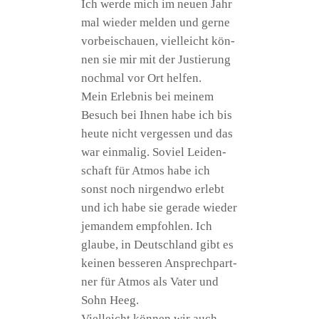
Ich wer­de mich im neu­en Jahr
mal wie­der mel­den und ger­ne
vor­bei­schau­en, viel­leicht kön­
nen sie mir mit der Jus­tie­rung
noch­mal vor Ort helfen.
Mein Erleb­nis bei mei­nem
Besuch bei Ihnen habe ich bis
heu­te nicht ver­ges­sen und das
war ein­ma­lig. Soviel Lei­den­
schaft für Atmos habe ich
sonst noch nir­gend­wo erlebt
und ich habe sie gera­de wie­der
jeman­dem emp­foh­len. Ich
glau­be, in Deutsch­land gibt es
kei­nen bes­se­ren Ansprech­part­
ner für Atmos als Vater und
Sohn Heeg.
Viel­leicht kön­nen wir auch