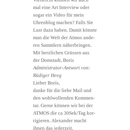
mal eine Art Inter­view oder
sogar ein Video für mein
Uhren­blog machen? Falls Sie
Lust dazu haben. Damit könn­te
man die Welt der Atmos ande­
ren Samm­lern näherbringen.
Mit herz­li­chen Grüs­sen aus
der Dom­stadt, Boris
Admi­nis­tra­tor-Ant­wort von:
Rüdi­ger Heeg
Lie­ber Boris,
dan­ke für die lie­be Mail und
den wohl­wol­len­den Kom­men­
tar. Ger­ne kön­nen wir bei der
ATMOS die ca 30Sek/Tag kor­
ri­gie­ren. Alex­an­der macht
ihnen das jederzeit.