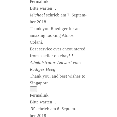
Per­ma­link
ein-/ausblenden.
Bit­te warten …
Micha­el
schrieb am
7. Sep­tem­
ber 2018
Thank you Rue­di­ger for an
ama­zing loo­king Atmos
Colani.
Best ser­vice ever encoun­te­red
from a sel­ler on ebay!!!
Admi­nis­tra­tor-Ant­wort von:
Rüdi­ger Heeg
Thank you, and best wis­hes to
Singapore
Diese
...
Metabox
Per­ma­link
ein-/ausblenden.
Bit­te warten …
JK
schrieb am
6. Sep­tem­
ber 2018