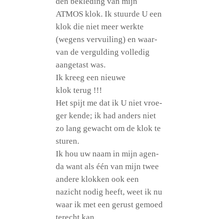
den bekle­ding van mijn
ATMOS klok. Ik stu­ur­de U een
klok die niet meer werk­te
(wegens ver­vui­ling) en waar­
van de ver­gul­ding vol­le­dig
aan­ge­tast was.
Ik kreeg een nieu­we
klok terug !!!
Het spijt me dat ik U niet vroe­
ger ken­de; ik had anders niet
zo lang gewacht om de klok te
sturen.
Ik hou uw naam in mijn agen­
da want als één van mijn twee
ande­re klok­ken ook een
nazicht nodig heeft, weet ik nu
waar ik met een gerust gemoed
terecht kan.