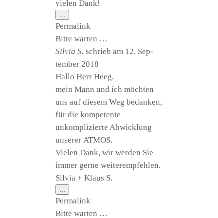
vie­len Dank!
Diese
...
Metabox
Per­ma­link
ein-/ausblenden.
Bit­te warten …
Sil­via S.
schrieb am
12. Sep­
tem­ber 2018
Hal­lo Herr Heeg,
mein Mann und ich möch­ten
uns auf die­sem Weg bedan­ken,
für die kompetente
unkom­pli­zier­te Abwick­lung
unse­rer ATMOS.
Vie­len Dank, wir wer­den Sie
immer ger­ne weiterempfehlen.
Sil­via + Klaus S.
Diese
...
Metabox
Per­ma­link
ein-/ausblenden.
Bit­te warten …