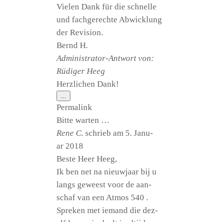
Vie­len Dank für die schnel­le
und fach­ge­rech­te Abwick­lung
der Revision.
Bernd H.
Admi­nis­tra­tor-Ant­wort von:
Rüdi­ger Heeg
Herz­li­chen Dank!
Diese
...
Metabox
Per­ma­link
ein-/ausblenden.
Bit­te warten …
Rene C.
schrieb am
5. Janu­
ar 2018
Bes­te Heer Heeg,
Ik ben net na nieu­wjaar bij u
langs geweest voor de aan­
schaf van een Atmos 540 .
Spre­ken met iemand die dez­