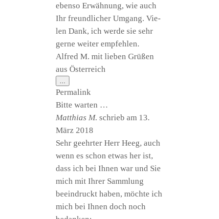
eben­so Erwäh­nung, wie auch
Ihr freund­li­cher Umgang. Vie­
len Dank, ich wer­de sie sehr
ger­ne wei­ter empfehlen.
Alfred M. mit lie­ben Grü­ßen
aus Österreich
Diese
...
Metabox
Per­ma­link
ein-/ausblenden.
Bit­te warten …
Mat­thi­as M.
schrieb am
13.
März 2018
Sehr geehr­ter Herr Heeg, auch
wenn es schon etwas her ist,
dass ich bei Ihnen war und Sie
mich mit Ihrer Samm­lung
beein­druckt haben, möch­te ich
mich bei Ihnen doch noch