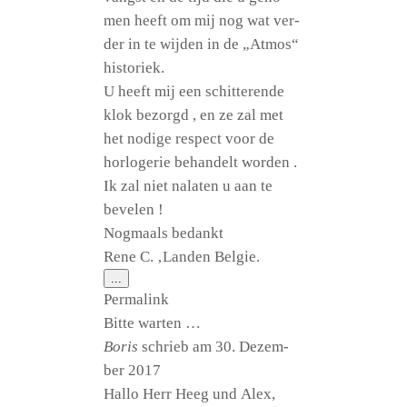
men heeft om mij nog wat ver­
der in te wij­den in de „Atmos“
historiek.
U heeft mij een schit­ter­en­de
klok bezorgd , en ze zal met
het nodi­ge respect voor de
hor­lo­ge­rie behan­delt worden .
Ik zal niet nala­ten u aan te
bevelen !
Nogm­aals bedankt
Rene C. ‚Lan­den Belgie.
Diese
...
Metabox
Per­ma­link
ein-/ausblenden.
Bit­te warten …
Boris
schrieb am
30. Dezem­
ber 2017
Hal­lo Herr Heeg und Alex,