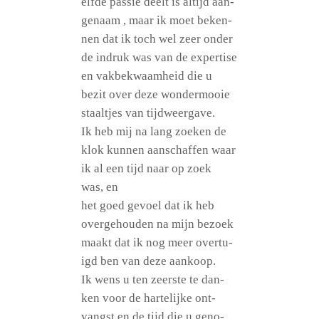
elf­de pas­sie deelt is altijd aan­
gen­aam , maar ik moet beken­
nen dat ik toch wel zeer onder
de indruk was van de exper­ti­se
en vak­be­k­waam­heid die u
bezit over deze won­der­mooie
staalt­jes van tijdweergave.
Ik heb mij na lang zoe­ken de
klok kun­nen aan­schaf­fen waar
ik al een tijd naar op zoek
was, en
het goed gev­oel dat ik heb
over­ge­hou­den na mijn bez­oek
maakt dat ik nog meer over­tu­
igd ben van deze aankoop.
Ik wens u ten zeers­te te dan­
ken voor de har­te­li­jke ont­
vangst en de tijd die u geno­