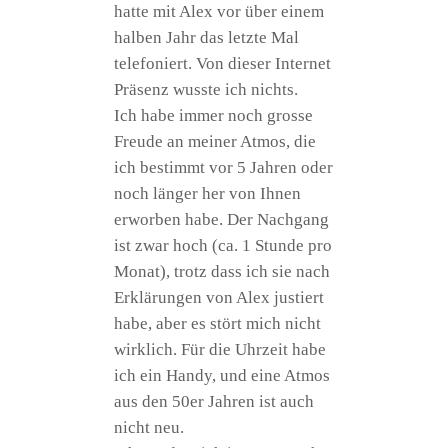
hat­te mit Alex vor über einem
hal­ben Jahr das letz­te Mal
tele­fo­niert. Von die­ser Inter­net
Prä­senz wuss­te ich nichts.
Ich habe immer noch gros­se
Freu­de an mei­ner Atmos, die
ich bestimmt vor 5 Jah­ren oder
noch län­ger her von Ihnen
erwor­ben habe. Der Nach­gang
ist zwar hoch (ca. 1 Stun­de pro
Monat), trotz dass ich sie nach
Erklä­run­gen von Alex jus­tiert
habe, aber es stört mich nicht
wirk­lich. Für die Uhr­zeit habe
ich ein Han­dy, und eine Atmos
aus den 50er Jah­ren ist auch
nicht neu.