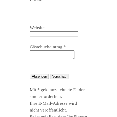
Web­site
Gäs­te­buch­ein­trag
*
Mit * gekenn­zeich­ne­te Fel­der
sind erforderlich.
Ihre E‑Mail-Adres­se wird
nicht veröffentlicht.
Es ist mög­lich, dass Ihr Ein­trag