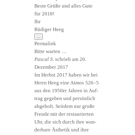
Bes­te Grü­ße und alles Gute
für 2018!
Ihr
Rüdi­ger Heeg
Diese
...
Metabox
Per­ma­link
ein-/ausblenden.
Bit­te warten …
Pas­cal S.
schrieb am
20.
Dezem­ber 2017
Im Herbst 2017 haben wir bei
Herrn Heeg eine Atmos 526–5
aus den 1950er Jah­ren in Auf­
trag gege­ben und per­sön­lich
abge­holt. Seit­dem nur gro­ße
Freu­de mit der restau­rier­ten
Uhr, die sich durch ihre wun­
der­ba­re Ästhe­tik und ihre