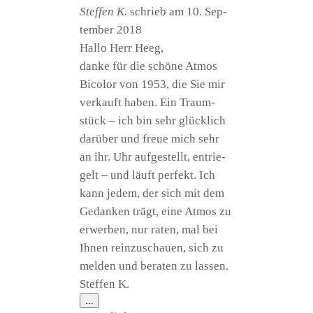
Stef­fen K.
schrieb am
10. Sep­
tem­ber 2018
Hal­lo Herr Heeg,
dan­ke für die schö­ne Atmos
Bico­lor von 1953, die Sie mir
ver­kauft haben. Ein Traum­
stück – ich bin sehr glück­lich
dar­über und freue mich sehr
an ihr. Uhr auf­ge­stellt, ent­rie­
gelt – und läuft per­fekt. Ich
kann jedem, der sich mit dem
Gedan­ken trägt, eine Atmos zu
erwer­ben, nur raten, mal bei
Ihnen rein­zu­schau­en, sich zu
mel­den und bera­ten zu lassen.
Stef­fen K.
Diese
...
Metabox