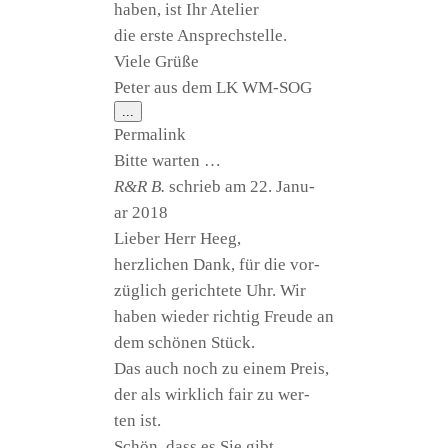
haben, ist Ihr Atelier
die ers­te Ansprechstelle.
Vie­le Grüße
Peter aus dem LK WM-SOG
Diese
...
Metabox
Per­ma­link
ein-/ausblenden.
Bit­te warten …
R&R B.
schrieb am
22. Janu­
ar 2018
Lie­ber Herr Heeg,
herz­li­chen Dank, für die vor­
züg­lich gerich­te­te Uhr. Wir
haben wie­der rich­tig Freu­de an
dem schö­nen Stück.
Das auch noch zu einem Preis,
der als wirk­lich fair zu wer­
ten ist.
Schön, dass es Sie gibt.