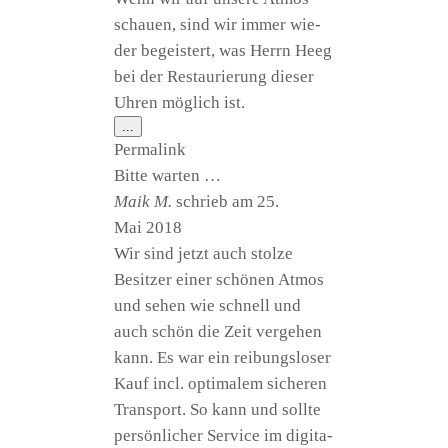
schau­en, sind wir immer wie­
der begeis­tert, was Herrn Heeg
bei der Restau­rie­rung die­ser
Uhren mög­lich ist.
Diese
...
Metabox
Per­ma­link
ein-/ausblenden.
Bit­te warten …
Maik M.
schrieb am
25.
Mai 2018
Wir sind jetzt auch stol­ze
Besit­zer einer schö­nen Atmos
und sehen wie schnell und
auch schön die Zeit ver­ge­hen
kann. Es war ein rei­bungs­lo­ser
Kauf incl. opti­ma­lem siche­ren
Trans­port. So kann und soll­te
per­sön­li­cher Ser­vice im digi­ta­