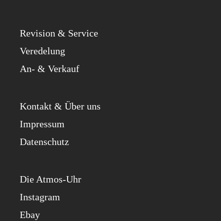
Revi­si­on & Service
Ver­ede­lung
An- & Verkauf
Kon­takt & Über uns
Impres­sum
Daten­schutz
Die Atmos-Uhr
Insta­gram
Ebay